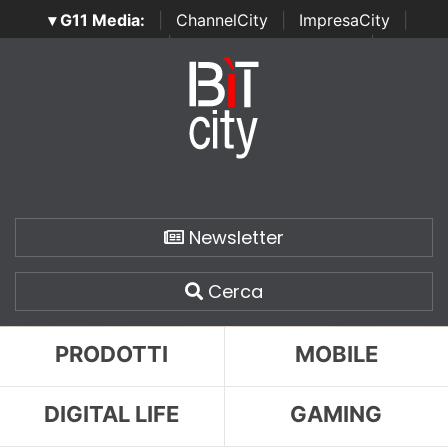
▾ G11 Media:
|
ChannelCity
|
ImpresaCity
|
SecurityOpenLab
|
Italian Channel Awards
|
Italian
Project Awards
|
Italian Security Awards
|
...
Newsletter
Cerca
PRODOTTI
MOBILE
DIGITAL LIFE
GAMING