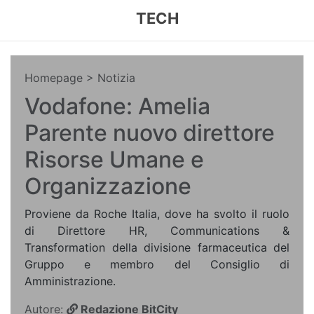
TECH
Homepage
> Notizia
Vodafone: Amelia
Parente nuovo direttore
Risorse Umane e
Organizzazione
Proviene da Roche Italia, dove ha svolto il ruolo
di Direttore HR, Communications &
Transformation della divisione farmaceutica del
Gruppo e membro del Consiglio di
Amministrazione.
Autore:
Redazione BitCity