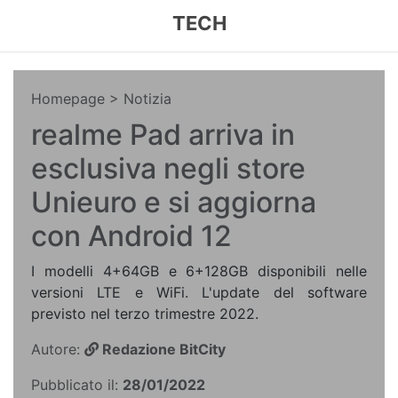
TECH
Homepage
> Notizia
realme Pad arriva in
esclusiva negli store
Unieuro e si aggiorna
con Android 12
I modelli 4+64GB e 6+128GB disponibili nelle
versioni LTE e WiFi. L'update del software
previsto nel terzo trimestre 2022.
Autore:
Redazione BitCity
Pubblicato il:
28/01/2022