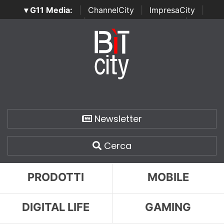
▾ G11 Media:
|
ChannelCity
|
ImpresaCity
|
SecurityOpenLab
|
Italian Channel Awards
|
Italian
Project Awards
|
Italian Security Awards
|
...
Newsletter
Cerca
PRODOTTI
MOBILE
DIGITAL LIFE
GAMING