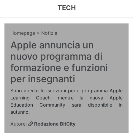
TECH
Homepage
> Notizia
Apple annuncia un
nuovo programma di
formazione e funzioni
per insegnanti
Sono aperte le iscrizioni per il programma Apple
Learning Coach, mentre la nuova Apple
Education Community sarà disponibile in
autunno.
Autore:
Redazione BitCity