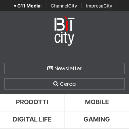
▾ G11 Media:
|
ChannelCity
|
ImpresaCity
|
SecurityOpenLab
|
Italian Channel Awards
|
Italian
Project Awards
|
Italian Security Awards
|
...
Newsletter
Cerca
PRODOTTI
MOBILE
DIGITAL LIFE
GAMING