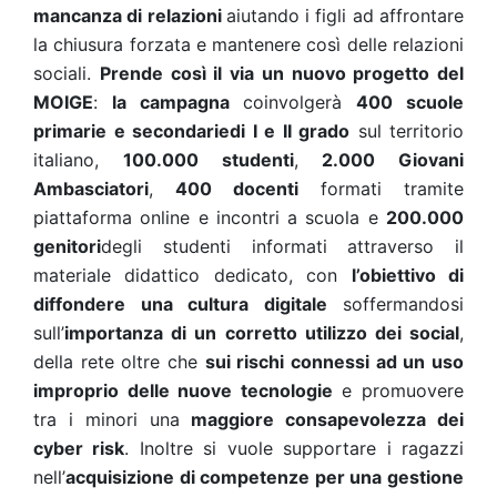
mancanza di relazioni
aiutando i figli ad affrontare
la chiusura forzata e mantenere così delle relazioni
sociali.
Prende così il via un nuovo progetto del
MOIGE
:
la campagna
coinvolgerà
400 scuole
primarie e secondarie
di I e II grado
sul territorio
italiano,
100.000 studenti
,
2.000 Giovani
Ambasciatori
,
400 docenti
formati tramite
piattaforma online e incontri a scuola e
200.000
genitori
degli studenti informati attraverso il
materiale didattico dedicato, con
l’obiettivo di
diffondere una cultura digitale
soffermandosi
sull’
importanza di un corretto utilizzo dei social
,
della rete oltre che
sui rischi connessi ad un uso
improprio delle nuove tecnologie
e promuovere
tra i minori una
maggiore consapevolezza dei
cyber risk
. Inoltre si vuole supportare i ragazzi
nell’
acquisizione di competenze per una gestione