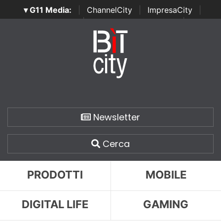
▾ G11 Media:
|
ChannelCity
|
ImpresaCity
|
SecurityOpenLab
|
Italian Channel Awards
|
Italian
Project Awards
|
Italian Security Awards
|
...
Newsletter
Cerca
PRODOTTI
MOBILE
DIGITAL LIFE
GAMING