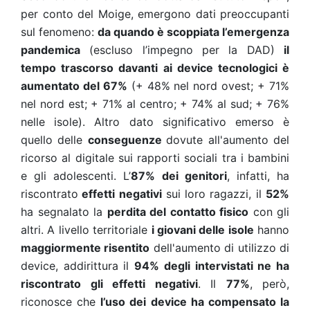
per conto del Moige, emergono dati preoccupanti
sul fenomeno:
da quando è scoppiata l’emergenza
pandemica
(escluso l’impegno per la DAD)
il
tempo trascorso davanti ai device tecnologici è
aumentato del 67%
(+ 48% nel nord ovest; + 71%
nel nord est; + 71% al centro; + 74% al sud; + 76%
nelle isole). Altro dato significativo emerso è
quello delle
conseguenze
dovute all'aumento del
ricorso al digitale sui rapporti sociali tra i bambini
e gli adolescenti. L’
87% dei genitori
, infatti, ha
riscontrato
effetti negativi
sui loro ragazzi, il
52%
ha segnalato la
perdita del contatto fisico
con gli
altri. A livello territoriale
i giovani delle isole
hanno
maggiormente risentito
dell'aumento di utilizzo di
device, addirittura il
94% degli intervistati ne ha
riscontrato gli effetti negativi
. Il
77%
, però,
riconosce che
l’uso dei device ha compensato la