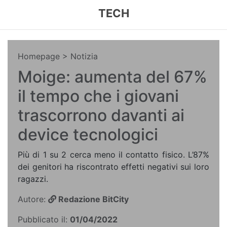
TECH
Homepage
> Notizia
Moige: aumenta del 67%
il tempo che i giovani
trascorrono davanti ai
device tecnologici
Più di 1 su 2 cerca meno il contatto fisico. L’87%
dei genitori ha riscontrato effetti negativi sui loro
ragazzi.
Autore:
Redazione BitCity
Pubblicato il:
01/04/2022