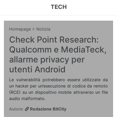
TECH
Homepage
> Notizia
Check Point Research:
Qualcomm e MediaTeck,
allarme privacy per
utenti Android
Le vulnerabilità potrebbero essere utilizzate da
un hacker per un’esecuzione di codice da remoto
(RCE) su un dispositivo mobile attraverso un file
audio malformato.
Autore:
Redazione BitCity