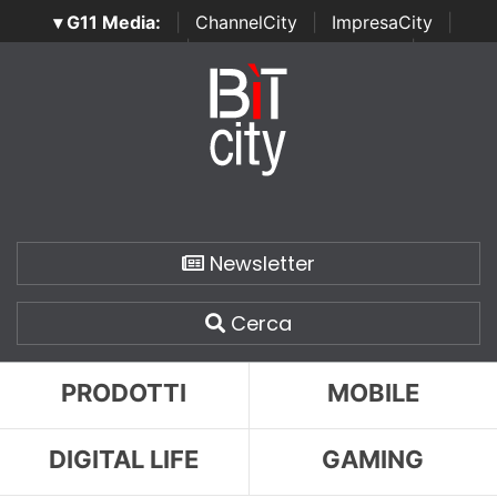
▾ G11 Media:
|
ChannelCity
|
ImpresaCity
|
SecurityOpenLab
|
Italian Channel Awards
|
Italian
Project Awards
|
Italian Security Awards
|
...
Newsletter
Cerca
PRODOTTI
MOBILE
DIGITAL LIFE
GAMING