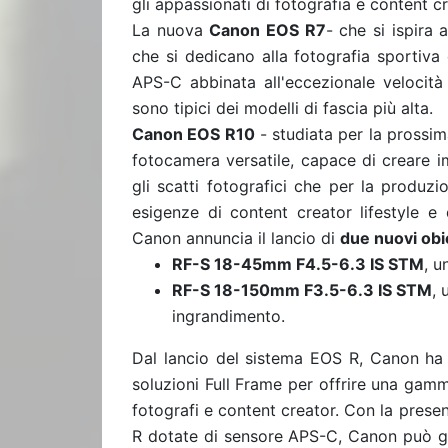
gli appassionati di fotografia e content cr
La nuova
Canon EOS R7
- che si ispira
che si dedicano alla fotografia sportiva 
APS-C abbinata all'eccezionale velocità
sono tipici dei modelli di fascia più alta.
Canon EOS R10
- studiata per la prossim
fotocamera versatile, capace di creare i
gli scatti fotografici che per la produz
esigenze di content creator lifestyle e
Canon annuncia il lancio di
due nuovi obi
RF-S 18-45mm F4.5-6.3 IS STM
, u
RF-S 18-150mm F3.5-6.3 IS STM
, 
ingrandimento.
Dal lancio del sistema EOS R, Canon ha p
soluzioni Full Frame per offrire una gamm
fotografi e content creator. Con la pres
R dotate di sensore APS-C, Canon può gar