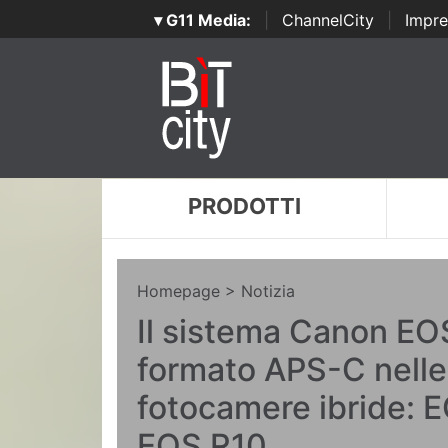
▾ G11 Media:
|
ChannelCity
|
Impre
PRODOTTI
Homepage
> Notizia
Il sistema Canon EOS
formato APS-C nell
fotocamere ibride: 
EOS R10