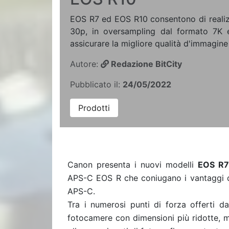
EOS R7 ed EOS R10 consentono di realiz
30p, in oversampling dal formato 7K e
assicurare la migliore qualità d'immagine 
Autore:
Redazione BitCity
Pubblicato il:
24/05/2022
Prodotti
Canon presenta i nuovi modelli
EOS R7
APS-C EOS R che coniugano i vantaggi de
APS-C.
Tra i numerosi punti di forza offerti d
fotocamere con dimensioni più ridotte, m