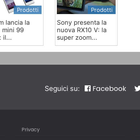
Prodotti
Prodotti
lm lancia la
Sony presenta la
x mini 99
nuova RX10 V: la
 il...
super zoom...
Facebook
Seguici su:
Privacy