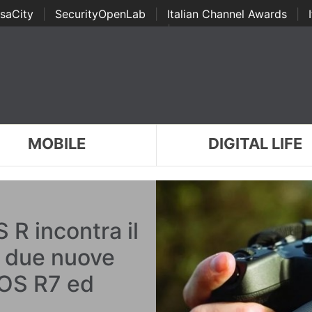
saCity
|
SecurityOpenLab
|
Italian Channel Awards
|
Awards
|
...
MOBILE
DIGITAL LIFE
 R incontra il
e due nuove
EOS R7 ed