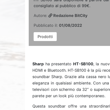
consigliato al pubblico di 99€.
Autore:
Redazione BitCity
Pubblicato il:
01/08/2022
Prodotti
Sharp
ha presentato
HT-SB100
, la nuo
HDMI e Bluetooth. HT-SB100 è la più rec
soundbar Sharp. Grazie alla cassa nero luc
eleganza in qualsiasi ambiente. Con una
televisori con schermo da 32” o superior
parete per un look più contemporaneo.
Questa soundbar offre una straordina