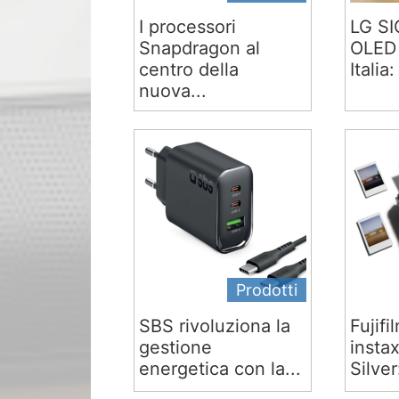
I processori
LG S
Snapdragon al
OLED 
centro della
Italia:
nuova...
Prodotti
SBS rivoluziona la
Fujifi
gestione
insta
energetica con la...
Silver: