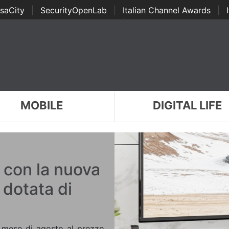
saCity
|
SecurityOpenLab
|
Italian Channel Awards
|
Awards
|
...
MOBILE
DIGITAL LIFE
 con la nuova
dotata di
l mese di agosto al prezzo