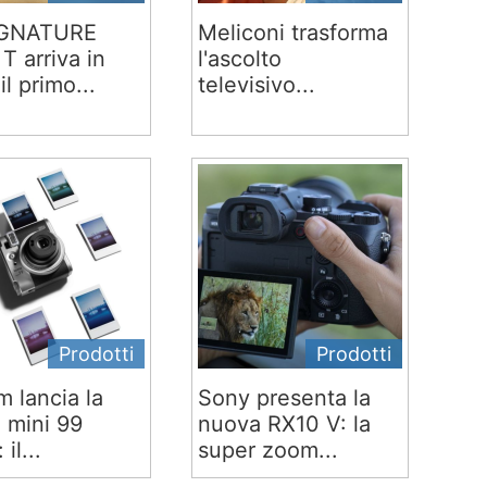
IGNATURE
Meliconi trasforma
T arriva in
l'ascolto
 il primo...
televisivo...
Prodotti
Prodotti
lm lancia la
Sony presenta la
x mini 99
nuova RX10 V: la
 il...
super zoom...