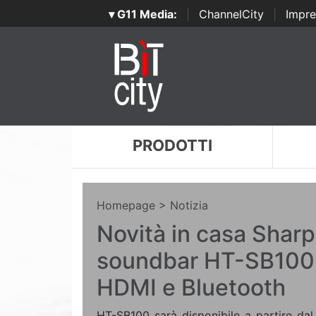
▾ G11 Media:
|
ChannelCity
|
Impre
PRODOTTI
Homepage
> Notizia
Novità in casa Sharp
soundbar HT-SB100 
HDMI e Bluetooth
HT-SB100 sarà disponibile a partire da