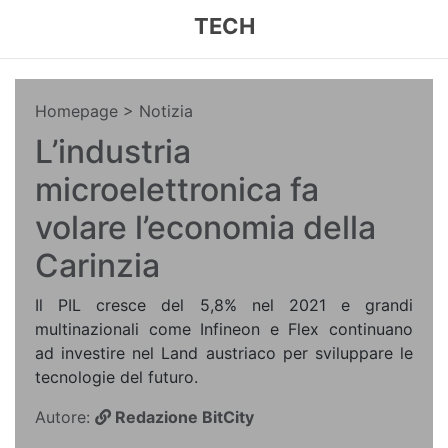
TECH
Homepage
> Notizia
L’industria
microelettronica fa
volare l’economia della
Carinzia
Il PIL cresce del 5,8% nel 2021 e grandi
multinazionali come Infineon e Flex continuano
ad investire nel Land austriaco per sviluppare le
tecnologie del futuro.
Autore:
Redazione BitCity