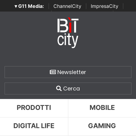
▾ G11 Media:
|
ChannelCity
|
ImpresaCity
|
SecurityOpenLab
|
Italian Channel Awards
|
Italian
Project Awards
|
Italian Security Awards
|
...
Newsletter
Cerca
PRODOTTI
MOBILE
DIGITAL LIFE
GAMING