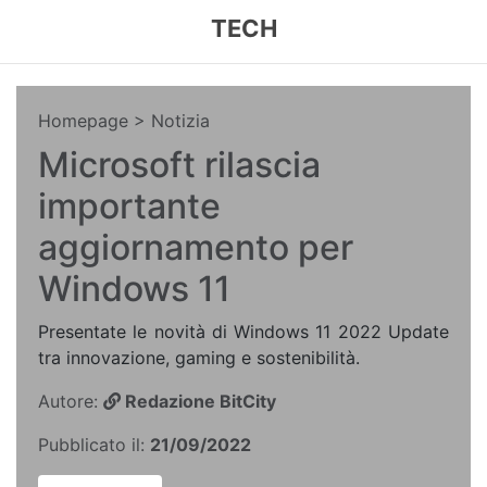
TECH
Homepage
> Notizia
Microsoft rilascia
importante
aggiornamento per
Windows 11
Presentate le novità di Windows 11 2022 Update
tra innovazione, gaming e sostenibilità.
Autore:
Redazione BitCity
Pubblicato il:
21/09/2022