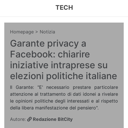
TECH
Homepage
> Notizia
Garante privacy a
Facebook: chiarire
iniziative intraprese su
elezioni politiche italiane
Il Garante: "E' necessario prestare particolare
attenzione al trattamento di dati idonei a rivelare
le opinioni politiche degli interessati e al rispetto
della libera manifestazione del pensiero".
Autore:
Redazione BitCity