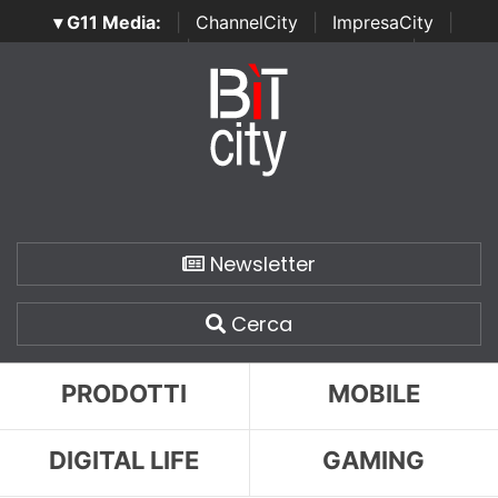
▾ G11 Media:
|
ChannelCity
|
ImpresaCity
|
SecurityOpenLab
|
Italian Channel Awards
|
Italian
Project Awards
|
Italian Security Awards
|
...
Newsletter
Cerca
PRODOTTI
MOBILE
DIGITAL LIFE
GAMING