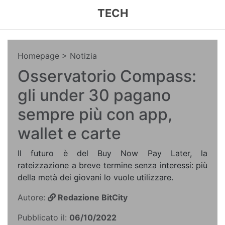
TECH
Homepage
> Notizia
Osservatorio Compass:
gli under 30 pagano
sempre più con app,
wallet e carte
Il futuro è del Buy Now Pay Later, la
rateizzazione a breve termine senza interessi: più
della metà dei giovani lo vuole utilizzare.
Autore:
Redazione BitCity
Pubblicato il:
06/10/2022