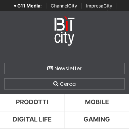
▾ G11 Media:
|
ChannelCity
|
ImpresaCity
|
SecurityOpenLab
|
Italian Channel Awards
|
Italian
Project Awards
|
Italian Security Awards
|
...
Newsletter
Cerca
PRODOTTI
MOBILE
DIGITAL LIFE
GAMING