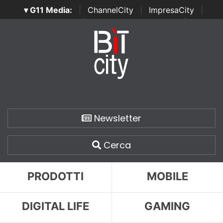
▾ G11 Media:
|
ChannelCity
|
ImpresaCity
|
SecurityOpenLab
|
Italian Channel Awards
|
Italian
Project Awards
|
Italian Security Awards
|
...
Newsletter
Cerca
PRODOTTI
MOBILE
DIGITAL LIFE
GAMING