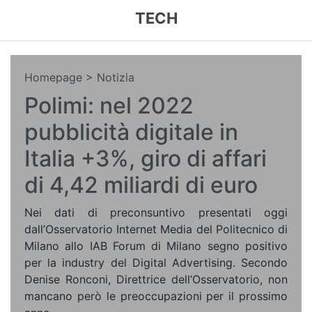
TECH
Homepage
> Notizia
Polimi: nel 2022
pubblicità digitale in
Italia +3%, giro di affari
di 4,42 miliardi di euro
Nei dati di preconsuntivo presentati oggi
dall’Osservatorio Internet Media del Politecnico di
Milano allo IAB Forum di Milano segno positivo
per la industry del Digital Advertising. Secondo
Denise Ronconi, Direttrice dell’Osservatorio, non
mancano però le preoccupazioni per il prossimo