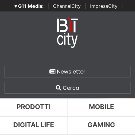
▾ G11 Media:
|
ChannelCity
|
ImpresaCity
|
SecurityOpenLab
|
Italian Channel Awards
|
Italian
Project Awards
|
Italian Security Awards
|
...
Newsletter
Cerca
PRODOTTI
MOBILE
DIGITAL LIFE
GAMING