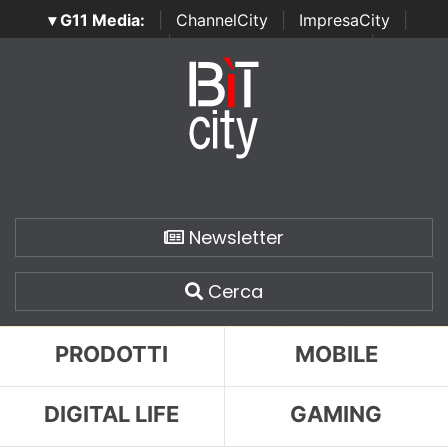
▾ G11 Media:
|
ChannelCity
|
ImpresaCity
|
SecurityOpenLab
|
Italian Channel Awards
|
Italian
Project Awards
|
Italian Security Awards
|
...
Newsletter
Cerca
PRODOTTI
MOBILE
DIGITAL LIFE
GAMING