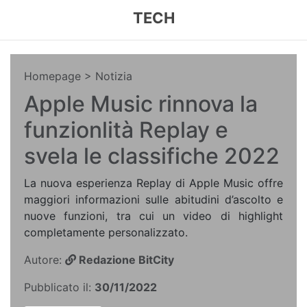
TECH
Homepage
> Notizia
Apple Music rinnova la
funzionlità Replay e
svela le classifiche 2022
La nuova esperienza Replay di Apple Music offre
maggiori informazioni sulle abitudini d’ascolto e
nuove funzioni, tra cui un video di highlight
completamente personalizzato.
Autore:
Redazione BitCity
Pubblicato il:
30/11/2022