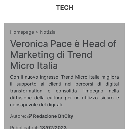
TECH
Homepage
> Notizia
Veronica Pace è Head of
Marketing di Trend
Micro Italia
Con il nuovo ingresso, Trend Micro Italia migliora
il supporto ai clienti nei percorsi di digital
transformation e consolida l’impegno nella
diffusione della cultura per un utilizzo sicuro e
consapevole del digitale.
Autore:
Redazione BitCity
Pubblicato il:
13/02/2023