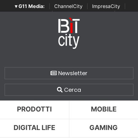
▾ G11 Media:
|
ChannelCity
|
ImpresaCity
|
SecurityOpenLab
|
Italian Channel Awards
|
Italian
Project Awards
|
Italian Security Awards
|
...
Newsletter
Cerca
PRODOTTI
MOBILE
DIGITAL LIFE
GAMING