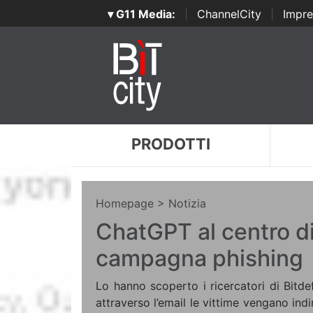
▾ G11 Media:
|
ChannelCity
|
Impre
PRODOTTI
Homepage
> Notizia
ChatGPT al centro d
campagna phishing
Lo hanno scoperto i ricercatori di Bit
attraverso l’email le vittime vengano ind