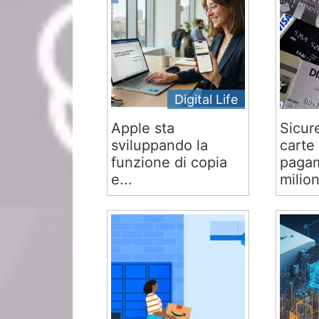
Digital Life
Apple sta
Sicur
sviluppando la
carte 
funzione di copia
pagam
e...
milion