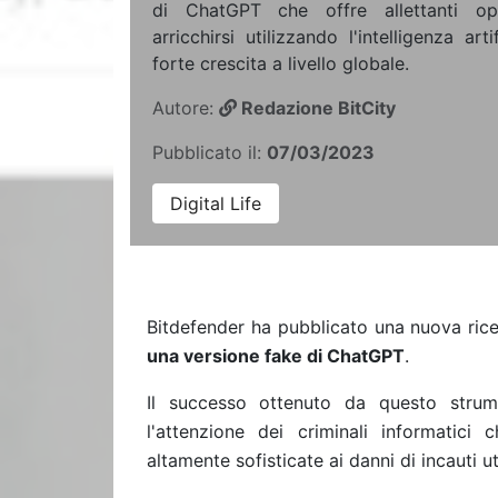
di ChatGPT che offre allettanti opp
arricchirsi utilizzando l'intelligenza ar
forte crescita a livello globale.
Autore:
Redazione BitCity
Pubblicato il:
07/03/2023
Digital Life
Bitdefender ha pubblicato una nuova ric
una versione fake di ChatGPT
.
Il successo ottenuto da questo strumen
l'attenzione dei criminali informatici 
altamente sofisticate ai danni di incauti ut