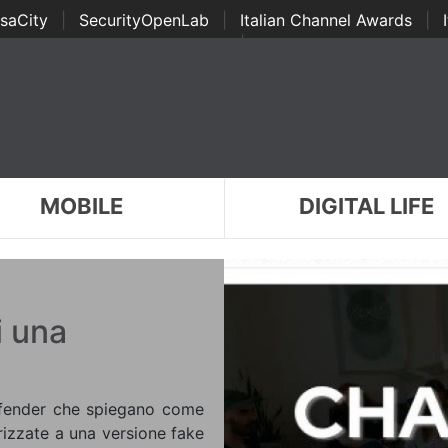
saCity
|
SecurityOpenLab
|
Italian Channel Awards
|
Awards
|
...
MOBILE
DIGITAL LIFE
i una
defender che spiegano come
irizzate a una versione fake