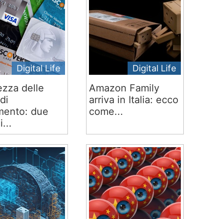
Digital Life
Digital Life
ezza delle
Amazon Family
di
arriva in Italia: ecco
ento: due
come...
i...