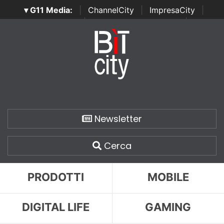
▾ G11 Media:
|
ChannelCity
|
ImpresaCity
|
SecurityOpenLab
|
Italian Channel Awards
|
Italian
Project Awards
|
Italian Security Awards
|
...
Newsletter
Cerca
PRODOTTI
MOBILE
DIGITAL LIFE
GAMING