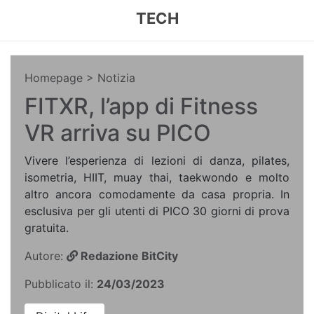
TECH
Homepage
> Notizia
FITXR, l’app di Fitness
VR arriva su PICO
Vivere l’esperienza di lezioni di danza, pilates,
isometria, HIIT, muay thai, taekwondo e molto
altro ancora comodamente da casa propria. In
esclusiva per gli utenti di PICO 30 giorni di prova
gratuita.
Autore:
Redazione BitCity
Pubblicato il:
24/03/2023