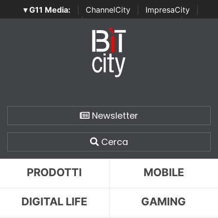
▾ G11 Media:
|
ChannelCity
|
ImpresaCity
|
SecurityOpenLab
|
Italian Channel Awards
|
Italian
Project Awards
|
Italian Security Awards
|
...
Newsletter
Cerca
PRODOTTI
MOBILE
DIGITAL LIFE
GAMING