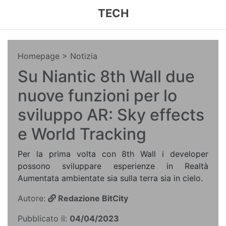
TECH
Homepage
> Notizia
Su Niantic 8th Wall due
nuove funzioni per lo
sviluppo AR: Sky effects
e World Tracking
Per la prima volta con 8th Wall i developer
possono sviluppare esperienze in Realtà
Aumentata ambientate sia sulla terra sia in cielo.
Autore:
Redazione BitCity
Pubblicato il:
04/04/2023