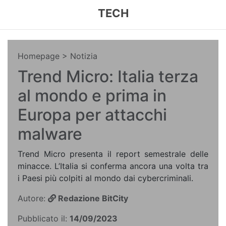
TECH
Homepage
> Notizia
Trend Micro: Italia terza
al mondo e prima in
Europa per attacchi
malware
Trend Micro presenta il report semestrale delle
minacce. L’Italia si conferma ancora una volta tra
i Paesi più colpiti al mondo dai cybercriminali.
Autore:
Redazione BitCity
Pubblicato il:
14/09/2023