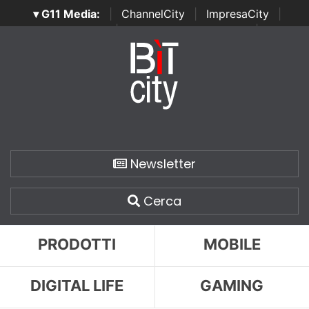
▾ G11 Media:
|
ChannelCity
|
ImpresaCity
|
SecurityOpenLab
|
Italian Channel Awards
|
Italian
Project Awards
|
Italian Security Awards
|
...
Newsletter
Cerca
PRODOTTI
MOBILE
DIGITAL LIFE
GAMING