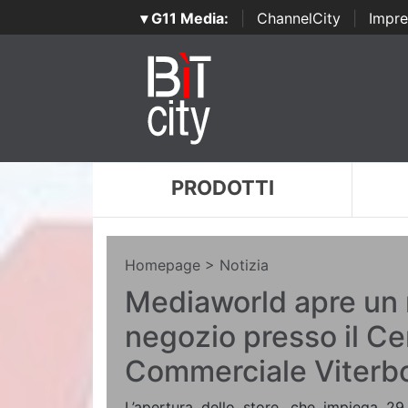
▾ G11 Media:
|
ChannelCity
|
Impre
PRODOTTI
Homepage
> Notizia
Mediaworld apre un
negozio presso il Ce
Commerciale Viterb
L’apertura dello store, che impiega 29 