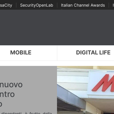
saCity
|
SecurityOpenLab
|
Italian Channel Awards
|
Awards
|
...
MOBILE
DIGITAL LIFE
 nuovo
ntro
o
dipendenti, è frutto della