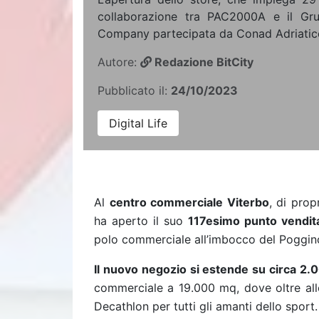
collaborazione tra PAC2000A e il Gr
Company partecipata da Conad Adriati
Autore:
Redazione BitCity
Pubblicato il:
24/10/2023
Digital Life
Al
centro commerciale Viterbo
, di pro
ha aperto il suo
117esimo punto vendit
polo commerciale all’imbocco del Poggin
Il
nuovo negozio si estende su circa 2
commerciale a 19.000 mq, dove oltre all
Decathlon per tutti gli amanti dello sport.