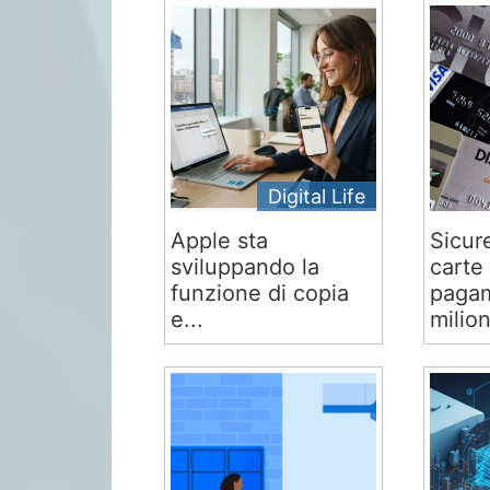
Digital Life
Apple sta
Sicur
sviluppando la
carte 
funzione di copia
pagam
e...
milion