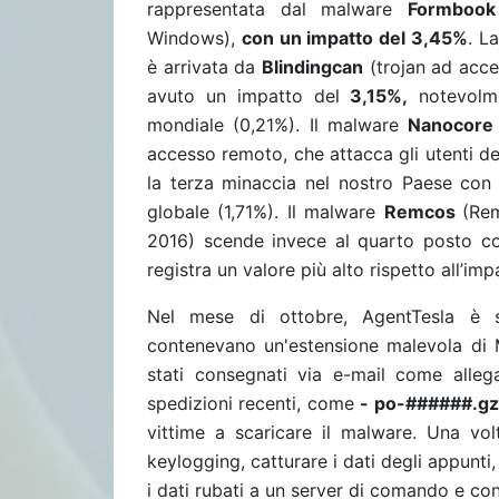
rappresentata dal malware
Formbook
Windows),
con un impatto del 3,45%
. L
è arrivata da
Blindingcan
(trojan ad acce
avuto un impatto del
3,15%,
notevolme
mondiale (0,21%). Il malware
Nanocor
accesso remoto, che attacca gli utenti d
la terza minaccia nel nostro Paese con 
globale (1,71%). Il malware
Remcos
(Rem
2016) scende invece al quarto posto c
registra un valore più alto rispetto all’im
Nel mese di ottobre, AgentTesla è st
contenevano un'estensione malevola di 
stati consegnati via e-mail come allega
spedizioni recenti, come
- po-######.gz
vittime a scaricare il malware. Una volt
keylogging, catturare i dati degli appunti,
i dati rubati a un server di comando e con