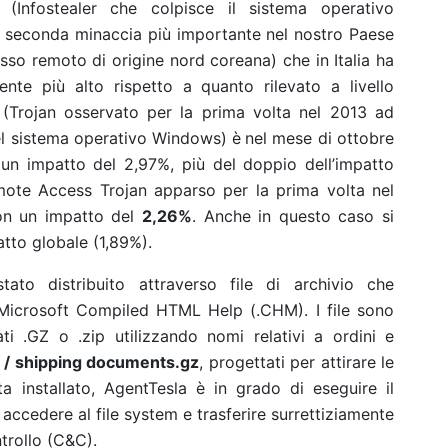
(Infostealer che colpisce il sistema operativo
a seconda minaccia più importante nel nostro Paese
sso remoto di origine nord coreana) che in Italia ha
nte più alto rispetto a quanto rilevato a livello
e
(Trojan osservato per la prima volta nel 2013 ad
el sistema operativo Windows)
è
nel mese di ottobre
un impatto del 2,97%, più del doppio dell’impatto
ote Access Trojan apparso per la prima volta nel
on un impatto del
2,26%
. Anche in questo caso si
patto globale (1,89%).
ato distribuito attraverso file di archivio che
Microsoft Compiled HTML Help (.CHM). I file sono
ti .GZ o .zip utilizzando nomi relativi a ordini e
 / shipping documents.gz
, progettati per attirare le
a installato, AgentTesla è in grado di eseguire il
 accedere al file system e trasferire surrettiziamente
trollo (C&C).