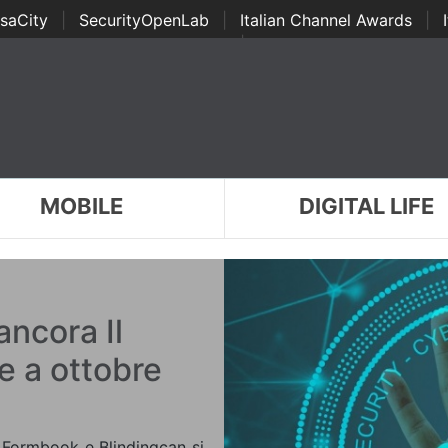
saCity
|
SecurityOpenLab
|
Italian Channel Awards
|
Awards
|
...
MOBILE
DIGITAL LIFE
ancora Il
e a ottobre
a Formbook e Blindingcan si