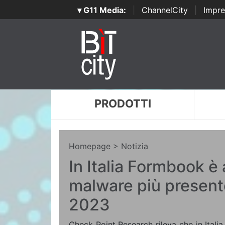
▾ G11 Media:
|
ChannelCity
|
Impre
PRODOTTI
Homepage
> Notizia
In Italia Formbook è 
malware più present
2023
Check Point Research rileva che in Itali