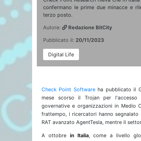
confermano le prime due minacce e rile
terzo posto.
Autore:
Redazione BitCity
Pubblicato il:
20/11/2023
Digital Life
Check Point Software
ha pubblicato il G
mese scorso il Trojan per l'accesso
governative e organizzazioni in Medio O
frattempo, i ricercatori hanno segnalat
RAT avanzato AgentTesla, mentre il settore
A ottobre
in Italia
, come a livello gl