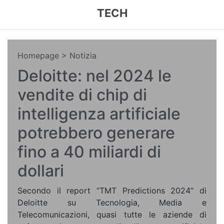
TECH
Homepage
> Notizia
Deloitte: nel 2024 le
vendite di chip di
intelligenza artificiale
potrebbero generare
fino a 40 miliardi di
dollari
Secondo il report “TMT Predictions 2024” di
Deloitte su Tecnologia, Media e
Telecomunicazioni, quasi tutte le aziende di