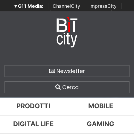
▾ G11 Media:
|
ChannelCity
|
ImpresaCity
|
SecurityOpenLab
|
Italian Channel Awards
|
Italian
Project Awards
|
Italian Security Awards
|
...
Newsletter
Cerca
PRODOTTI
MOBILE
DIGITAL LIFE
GAMING