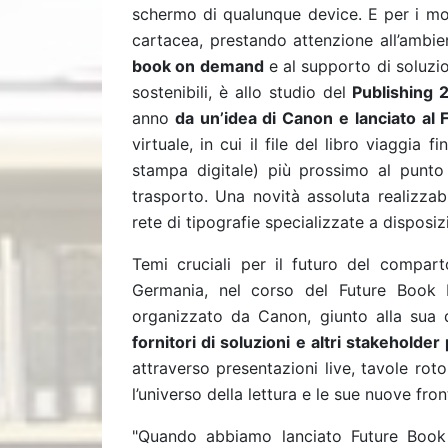
schermo di qualunque device. E per i mol
cartacea, prestando attenzione all’ambie
book on demand
e al supporto di soluzio
sostenibili, è allo studio del
Publishing 
anno
da un’idea di Canon e lanciato al
virtuale, in cui il file del libro viaggia
stampa digitale) più prossimo al punto 
trasporto. Una novità assoluta realizzabil
rete di tipografie specializzate a disposizio
Temi cruciali per il futuro del compart
Germania, nel corso del Future Book F
organizzato da Canon, giunto alla sua
fornitori di soluzioni e altri stakeholde
attraverso presentazioni live, tavole rot
l’universo della lettura e le sue nuove fron
"Quando abbiamo lanciato Future Boo