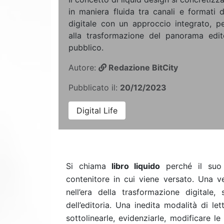
in maniera fluida tra canali e formati d
digitale con un approccio integrato, p
alla trasformazione del panorama edito
pubblico.
Autore:
Redazione BitCity
Pubblicato il:
20/12/2023
Digital Life
Si chiama
libro liquido
perché il suo
contenitore in cui viene versato. Una ve
nell’era della trasformazione digitale
dell’editoria. Una inedita modalità di let
sottolinearle, evidenziarle, modificare le