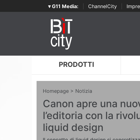
▾ G11 Media:
|
ChannelCity
|
Impre
PRODOTTI
Homepage
> Notizia
Canon apre una nuov
l’editoria con la rivo
liquid design
Il concetto di liquid design si concretizz