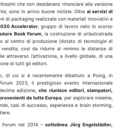
tissimi che non desiderano rinunciare alla versione
nte, sono in arrivo buone notizie. Oltre
ai servizi di
ni di packaging realizzate con materiali innovativi e
2030 Accelerator
, gruppo di lavoro nato lo scorso
 Future Book Forum
, la costruzione di un’autostrada
 fino al centro di produzione (dotato di tecnologie di
vendita, così da ridurre al minimo le distanze di
e attraverso l’attivazione, a livello globale, di una
ne di tutti gli editori.
o, di cui si è recentemente dibattuto a Poing, in
orum 2023, il prestigioso evento internazionale
 decima edizione,
che riunisce editori, stampatori,
r provenienti da tutta Europa
, per esplorare insieme,
onde, casi di successo, esperienze e brain storming,
tiere.
k Forum nel 2014 –
sottolinea Jörg Engelstädter,