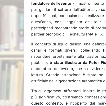
fondatore dell'evento
- il nostro intento
per guidare il settore dell'editoria ver
dopo 10 anni, continuiamo a realizzare 
quest'anno, con l'aggiunta dei tour L
partecipanti raccontando storie di produz
partner tecnologici, Tecnau/SITMA e TXT s
Il concetto di liquid design, una definizi
canali e formati diversi, collegando f
rispondere prontamente alla trasformaz
pubblico,
è stato illustrato da Peter Fi
moderatore dell’evento, che ha evidenziat
lettura. Grande attenzione è stata poi r
artificiale nella generazione automatica d
Tra gli argomenti affrontati, inoltre, le
più significativo, costruendo connession
questo contesto, è ricoperto dal mark