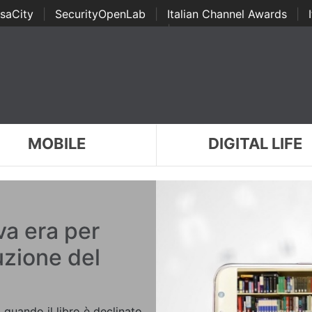
saCity
|
SecurityOpenLab
|
Italian Channel Awards
|
Awards
|
...
MOBILE
DIGITAL LIFE
a era per
luzione del
a quando il libro è declinato