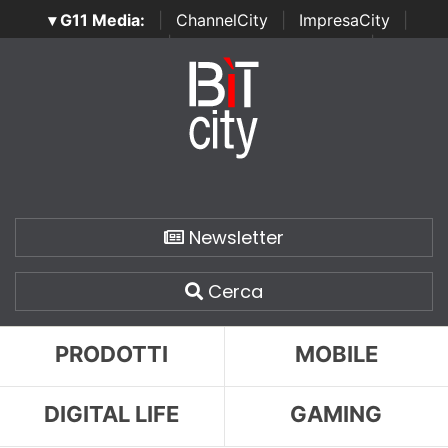
▾ G11 Media:
|
ChannelCity
|
ImpresaCity
|
SecurityOpenLab
|
Italian Channel Awards
|
Italian
Project Awards
|
Italian Security Awards
|
...
Newsletter
Cerca
PRODOTTI
MOBILE
DIGITAL LIFE
GAMING