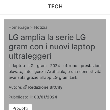
TECH
Homepage
> Notizia
LG amplia la serie LG
gram con i nuovi laptop
ultraleggeri
I laptop LG gram 2024 offrono prestazioni
elevate, Intelligenza Artificiale, e una connettività
avanzata grazie all’app LG gram Link.
Autore:
Redazione BitCity
Pubblicato il:
03/01/2024
Prodotti