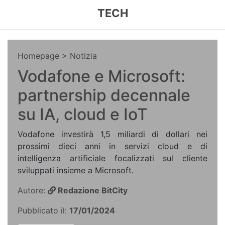
TECH
Homepage
> Notizia
Vodafone e Microsoft:
partnership decennale
su IA, cloud e IoT
Vodafone investirà 1,5 miliardi di dollari nei
prossimi dieci anni in servizi cloud e di
intelligenza artificiale focalizzati sul cliente
sviluppati insieme a Microsoft.
Autore:
Redazione BitCity
Pubblicato il:
17/01/2024