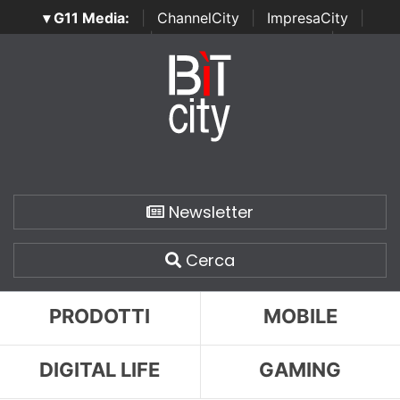
▾ G11 Media:
|
ChannelCity
|
ImpresaCity
|
SecurityOpenLab
|
Italian Channel Awards
|
Italian
Project Awards
|
Italian Security Awards
|
...
Newsletter
Cerca
PRODOTTI
MOBILE
DIGITAL LIFE
GAMING