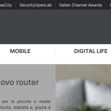
saCity
|
SecurityOpenLab
|
Italian Channel Awards
|
Awards
|
...
MOBILE
DIGITAL LIFE
ovo router
e per le piccole e medie
ocità, stabilità e, grazie a