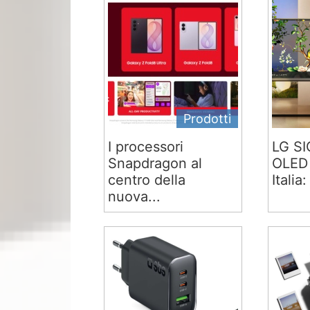
Prodotti
I processori
LG S
Snapdragon al
OLED 
centro della
Italia:
nuova...