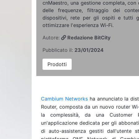
cnMaestro, una gestione completa, con
delle frequenze, filtraggio dei conte
dispositivi, rete per gli ospiti e tutti 
ottimizzare l'esperienza Wi-Fi.
Autore:
Redazione BitCity
Pubblicato il:
23/01/2024
Prodotti
Cambium Networks
ha annunciato la dis
Router, composta da un nuovo router Wi-Fi
la complessità, da una Customer 
un'applicazione dedicata per gli abbonati,
di auto-assistenza gestiti dall'utente