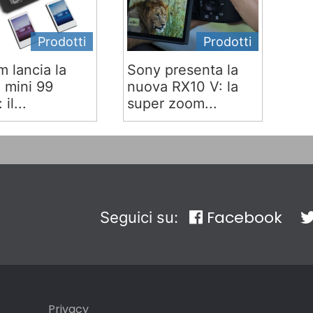
Prodotti
Prodotti
lm lancia la
Sony presenta la
x mini 99
nuova RX10 V: la
 il...
super zoom...
Facebook
Seguici su:
Privacy