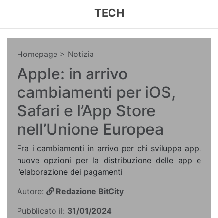
TECH
Homepage
> Notizia
Apple: in arrivo
cambiamenti per iOS,
Safari e l’App Store
nell’Unione Europea
Fra i cambiamenti in arrivo per chi sviluppa app,
nuove opzioni per la distribuzione delle app e
l’elaborazione dei pagamenti
Autore:
Redazione BitCity
Pubblicato il:
31/01/2024