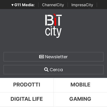
▾ G11 Media:
|
ChannelCity
|
ImpresaCity
|
SecurityOpenLab
|
Italian Channel Awards
|
Italian
Project Awards
|
Italian Security Awards
|
...
Newsletter
Cerca
PRODOTTI
MOBILE
DIGITAL LIFE
GAMING