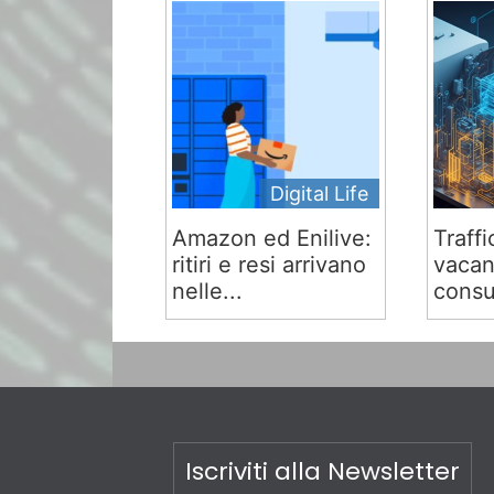
Digital Life
Amazon ed Enilive:
Traffi
ritiri e resi arrivano
vacan
nelle...
consu
Iscriviti alla Newsletter