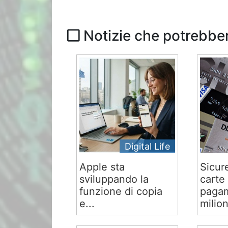
Notizie che potrebber
Digital Life
Apple sta
Sicur
sviluppando la
carte 
funzione di copia
pagam
e...
milion