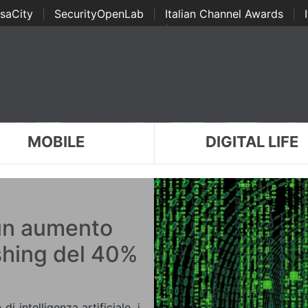
saCity
|
SecurityOpenLab
|
Italian Channel Awards
|
Awards
|
...
MOBILE
DIGITAL LIFE
un aumento
ishing del 40%
i intelligenza artificiale, i