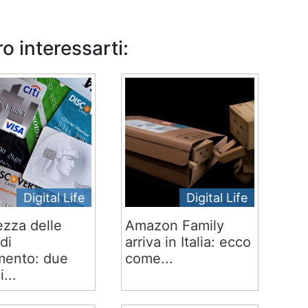
o interessarti:
Digital Life
Digital Life
ezza delle
Amazon Family
di
arriva in Italia: ecco
ento: due
come...
i...