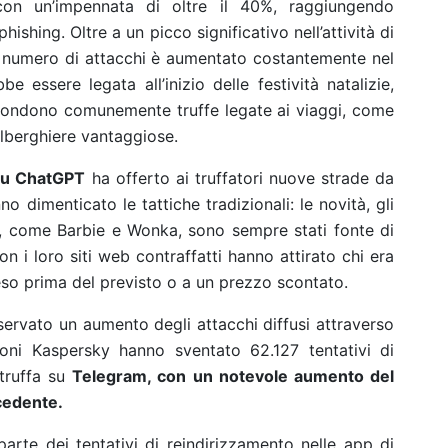
on un’impennata di oltre il 40%, raggiungendo
hishing. Oltre a un picco significativo nell’attività di
l numero di attacchi è aumentato costantemente nel
 essere legata all’inizio delle festività natalizie,
diffondono comunemente truffe legate ai viaggi, come
 alberghiere vantaggiose.
su ChatGPT
ha offerto ai truffatori nuove strade da
no dimenticato le tattiche tradizionali: le novità, gli
o, come Barbie e Wonka, sono sempre stati fonte di
on i loro siti web contraffatti hanno attirato chi era
eso prima del previsto o a un prezzo scontato.
sservato un aumento degli attacchi diffusi attraverso
ioni Kaspersky hanno sventato 62.127 tentativi di
 truffa su
Telegram, con un notevole aumento del
ecedente.
rte dei tentativi di reindirizzamento nelle app di