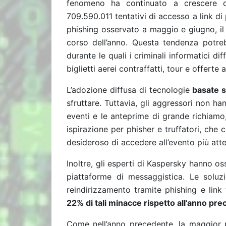
fenomeno ha continuato a crescere c
709.590.011 tentativi di accesso a link di p
phishing osservato a maggio e giugno, i
corso dell’anno. Questa tendenza potrebbe
durante le quali i criminali informatici 
biglietti aerei contraffatti, tour e offerte
L’adozione diffusa di tecnologie
basate 
sfruttare. Tuttavia, gli aggressori non han
eventi e le anteprime di grande richiam
ispirazione per phisher e truffatori, che c
desideroso di accedere all’evento più att
Inoltre, gli esperti di Kaspersky hanno o
piattaforme di messaggistica. Le soluz
reindirizzamento tramite phishing e link
22% di tali minacce rispetto all’anno pr
Come nell’anno precedente, la maggior pa