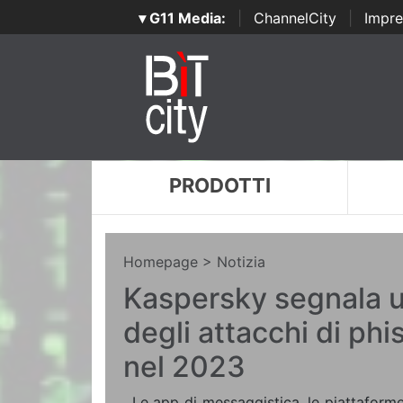
▾ G11 Media:
|
ChannelCity
|
Impre
PRODOTTI
Homepage
> Notizia
Kaspersky segnala 
degli attacchi di ph
nel 2023
. Le app di messaggistica, le piattaforme d