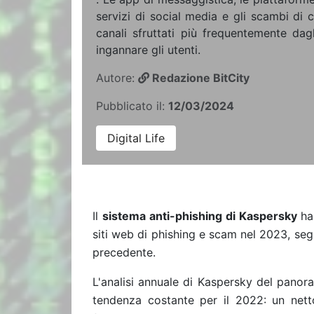
servizi di social media e gli scambi di c
canali sfruttati più frequentemente dag
ingannare gli utenti.
Autore:
Redazione BitCity
Pubblicato il:
12/03/2024
Digital Life
Il
sistema anti-phishing di Kaspersky
ha
siti web di phishing e scam nel 2023, se
precedente.
L'analisi annuale di Kaspersky del pano
tendenza costante per il 2022: un nett