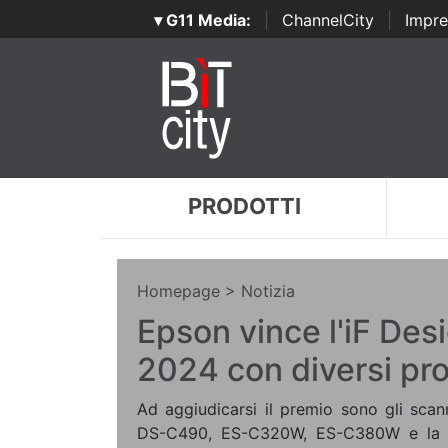
▾ G11 Media:
|
ChannelCity
|
Impre
PRODOTTI
Homepage
> Notizia
Epson vince l'iF De
2024 con diversi pro
Ad aggiudicarsi il premio sono gli sca
DS-C490, ES-C320W, ES-C380W e la 