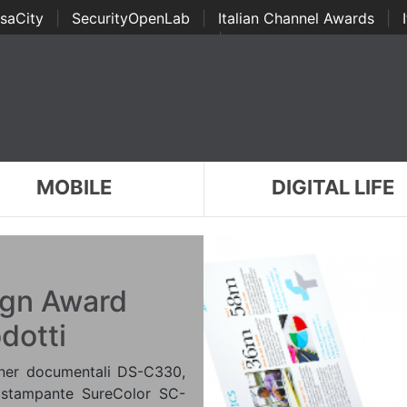
saCity
|
SecurityOpenLab
|
Italian Channel Awards
|
Awards
|
...
MOBILE
DIGITAL LIFE
sign Award
dotti
nner documentali DS-C330,
stampante SureColor SC-