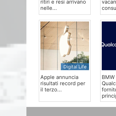
ritiri e resi arrivano
vacan
nelle...
consu
Digital Life
Apple annuncia
BMW 
risultati record per
Qual
il terzo...
fornit
princi