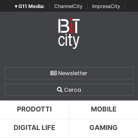
▾ G11 Media:
|
ChannelCity
|
ImpresaCity
|
SecurityOpenLab
|
Italian Channel Awards
|
Italian
Project Awards
|
Italian Security Awards
|
...
Newsletter
Cerca
PRODOTTI
MOBILE
DIGITAL LIFE
GAMING