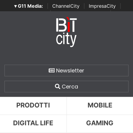
▾ G11 Media:
|
ChannelCity
|
ImpresaCity
|
SecurityOpenLab
|
Italian Channel Awards
|
Italian
Project Awards
|
Italian Security Awards
|
...
Newsletter
Cerca
PRODOTTI
MOBILE
DIGITAL LIFE
GAMING