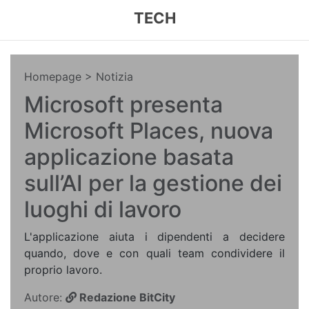
TECH
Homepage
> Notizia
Microsoft presenta
Microsoft Places, nuova
applicazione basata
sull’AI per la gestione dei
luoghi di lavoro
L'applicazione aiuta i dipendenti a decidere
quando, dove e con quali team condividere il
proprio lavoro.
Autore:
Redazione BitCity