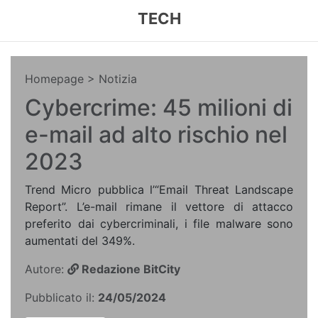
TECH
Homepage
> Notizia
Cybercrime: 45 milioni di
e-mail ad alto rischio nel
2023
Trend Micro pubblica l’“Email Threat Landscape
Report”. L’e-mail rimane il vettore di attacco
preferito dai cybercriminali, i file malware sono
aumentati del 349%.
Autore:
Redazione BitCity
Pubblicato il:
24/05/2024