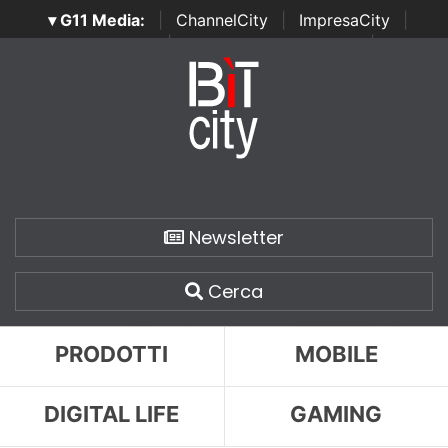
▾ G11 Media:
|
ChannelCity
|
ImpresaCity
|
SecurityOpenLab
|
Italian Channel Awards
|
Italian
Project Awards
|
Italian Security Awards
|
...
Newsletter
Cerca
PRODOTTI
MOBILE
DIGITAL LIFE
GAMING