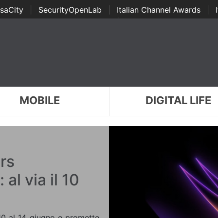
saCity
|
SecurityOpenLab
|
Italian Channel Awards
|
Awards
|
...
MOBILE
DIGITAL LIFE
rs
al via il 10
 10 al 14 giugno e promette