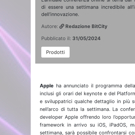
di essere una settimana incredibile all
dell’innovazione.
Autore:
Redazione BitCity
Pubblicato il:
31/05/2024
Prodotti
Apple
ha annunciato il programma dell
inclusi gli orari del keynote e del Platfo
e sviluppatrici qualche dettaglio in più s
nell’arco di tutta la settimana. La confe
developer Apple offrendo loro l’opportun
framework in arrivo su iOS, iPadOS, m
settimana, sarà possibile confrontarsi co