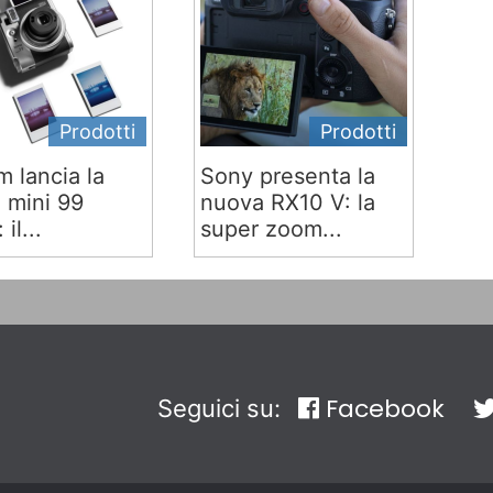
Prodotti
Prodotti
lm lancia la
Sony presenta la
x mini 99
nuova RX10 V: la
 il...
super zoom...
Facebook
Seguici su: