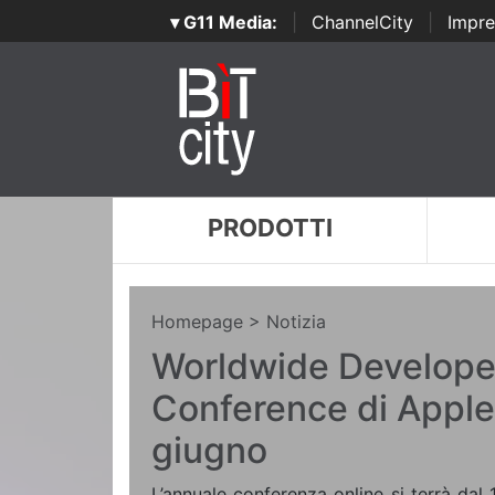
▾ G11 Media:
|
ChannelCity
|
Impre
PRODOTTI
Homepage
> Notizia
Worldwide Develope
Conference di Apple: 
giugno
L’annuale conferenza online si terrà dal