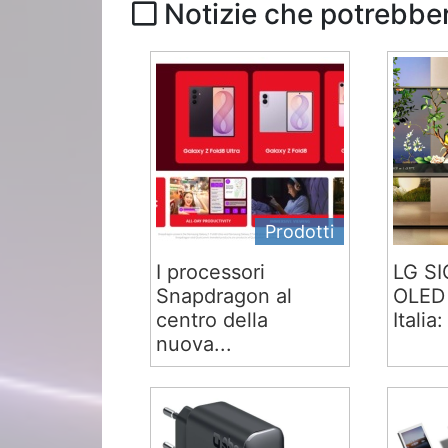
Notizie che potrebber
Prodotti
I processori
LG S
Snapdragon al
OLED 
centro della
Italia:
nuova...