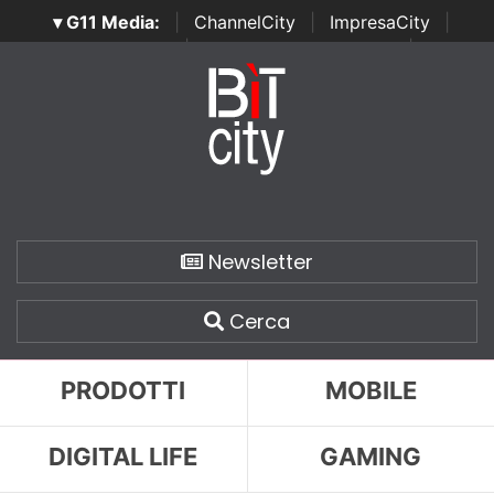
▾ G11 Media:
|
ChannelCity
|
ImpresaCity
|
SecurityOpenLab
|
Italian Channel Awards
|
Italian
Project Awards
|
Italian Security Awards
|
...
Newsletter
Cerca
PRODOTTI
MOBILE
DIGITAL LIFE
GAMING