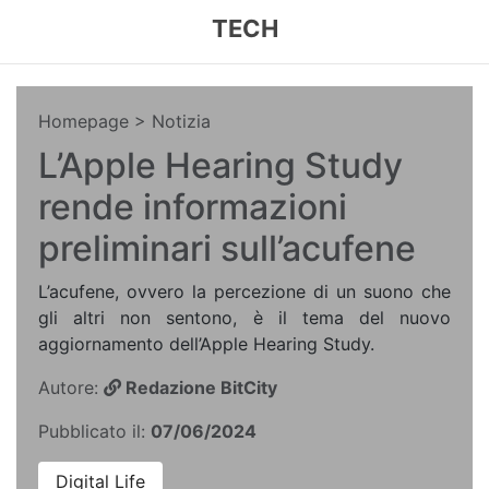
TECH
Homepage
> Notizia
L’Apple Hearing Study
rende informazioni
preliminari sull’acufene
L’acufene, ovvero la percezione di un suono che
gli altri non sentono, è il tema del nuovo
aggiornamento dell’Apple Hearing Study.
Autore:
Redazione BitCity
Pubblicato il:
07/06/2024
Digital Life