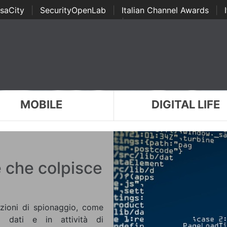
saCity
|
SecurityOpenLab
|
Italian Channel Awards
|
Awards
|
...
MOBILE
DIGITAL LIFE
e che colpisce
azioni di spionaggio, come
di dati e in attività di