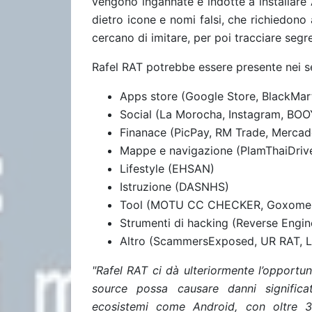
vengono ingannate e indotte a installar
dietro icone e nomi falsi, che richiedono 
cercano di imitare, per poi tracciare segre
Rafel RAT potrebbe essere presente nei seg
Apps store (Google Store, BlackMa
Social (La Morocha, Instagram, BO
Finanace (PicPay, RM Trade, Merca
Mappe e navigazione (PlamThaiDriv
Lifestyle (EHSAN)
Istruzione (DASNHS)
Tool (MOTU CC CHECKER, Goxome: 
Strumenti di hacking (Reverse Engin
Altro (ScammersExposed, UR RAT, 
"Rafel RAT ci dà ulteriormente l’opportu
source possa causare danni significa
ecosistemi come Android, con oltre 3,9