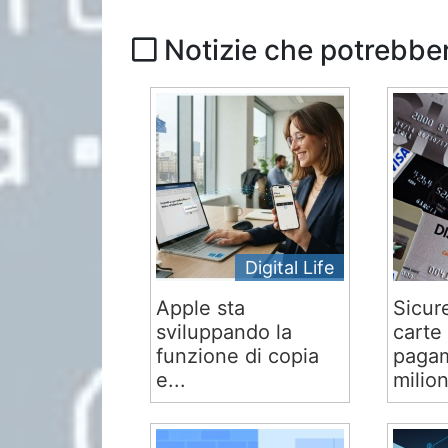
Notizie che potrebber
Digital Life
Apple sta
Sicur
sviluppando la
carte 
funzione di copia
pagam
e...
milion