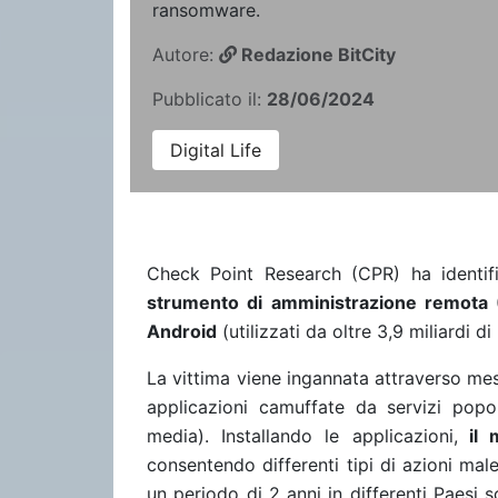
ransomware.
Autore:
Redazione BitCity
Pubblicato il:
28/06/2024
Digital Life
Check Point Research (CPR) ha identi
strumento di amministrazione remota
Android
(utilizzati da oltre 3,9 miliardi d
La vittima viene ingannata attraverso mes
applicazioni camuffate da servizi popola
media). Installando le applicazioni,
il m
consentendo differenti tipi di azioni ma
un periodo di 2 anni in differenti Paesi