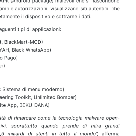
e APK (Android package) malevoli che si nascondono
ampie autorizzazioni, visualizzano siti autentici, che
tamente il dispositivo e sottrarne i dati.
uenti tipi di applicazioni:
rt, BlackMart-MOD)
OYAH, Black WhatsApp)
do Pago)
er)
Sistema di menu moderno)
eering Toolkit, Unlimited Bomber)
Lite App, BEKU-DANA)
nità di rimarcare come la tecnologia malware open-
tivi, soprattutto quando prende di mira grandi
 miliardi di utenti in tutto il mondo”,
afferma