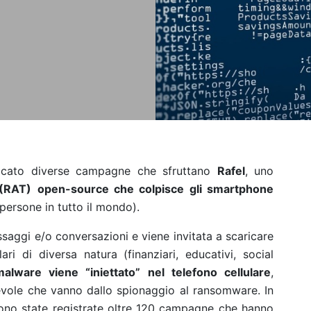
ficato diverse campagne che sfruttano
Rafel
, uno
 (RAT)
open-source che colpisce gli smartphone
i persone in tutto il mondo).
saggi e/o conversazioni e viene invitata a scaricare
ri di diversa natura (finanziari, educativi, social
alware viene “iniettato” nel telefono cellulare
,
levole che vanno dallo spionaggio al ransomware. In
 sono state registrate oltre 120 campagne che hanno