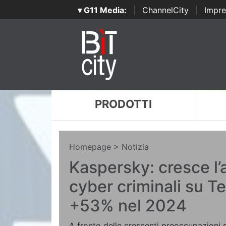
▾ G11 Media:
|
ChannelCity
|
Impre
PRODOTTI
Homepage
> Notizia
Kaspersky: cresce l’a
cyber criminali su T
+53% nel 2024
A fronte delle crescenti preoccupazioni s