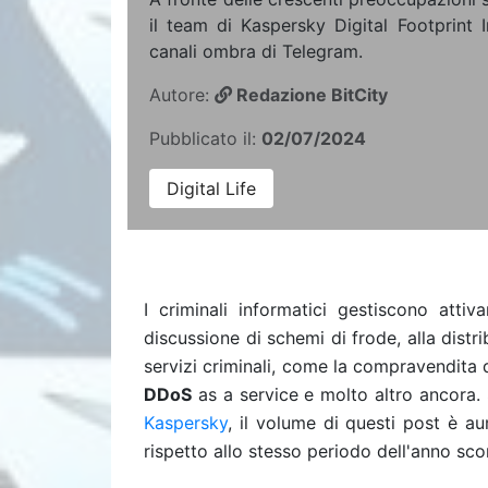
il team di Kaspersky Digital Footprint I
canali ombra di Telegram.
Autore:
Redazione BitCity
Pubblicato il:
02/07/2024
Digital Life
I criminali informatici gestiscono att
discussione di schemi di frode, alla distr
servizi criminali, come la compravendita d
DDoS
as a service e molto altro ancora.
Kaspersky
, il volume di questi post è 
rispetto allo stesso periodo dell'anno sco