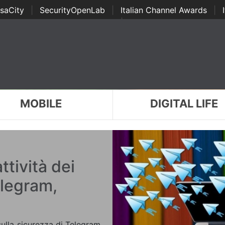
saCity
|
SecurityOpenLab
|
Italian Channel Awards
|
Awards
|
...
MOBILE
DIGITAL LIFE
ttività dei
elegram,
ulla sicurezza di Telegram,