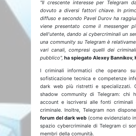
"Il crescente interesse per Telegram da
dovuto a diversi fattori chiave. In pri
diffuso e secondo Pavel Durov ha raggiunt
viene presentato come il messenger pi
dell'utente, dando ai cybercriminali un se
una community su Telegram è relativamente
vari canali, compresi quelli dei crimina
pubblico",
ha spiegato Alexey Bannikov, K
I criminali informatici che operano 
sofisticazione tecnica e competenze infe
dark web più ristretti e specializzati.
shadow community di Telegram: chi h
account e iscriversi alle fonti crimina
criminale. Inoltre, Telegram non dispo
forum del dark web
(come evidenziato in
spazio cybercriminale di Telegram ci son
membri della comunità.