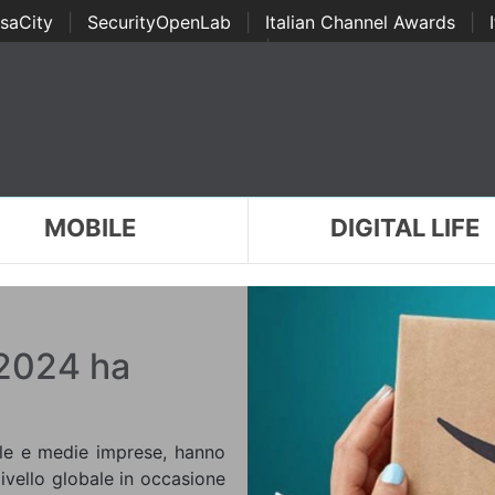
saCity
|
SecurityOpenLab
|
Italian Channel Awards
|
Awards
|
...
MOBILE
DIGITAL LIFE
2024 ha
cole e medie imprese, hanno
livello globale in occasione