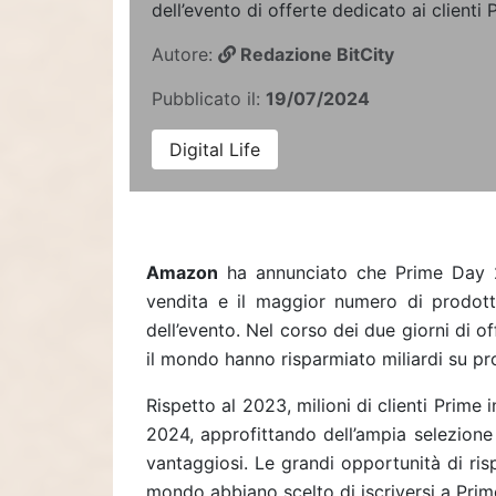
dell’evento di offerte dedicato ai clienti 
Autore:
Redazione BitCity
Pubblicato il:
19/07/2024
Digital Life
Amazon
ha annunciato che Prime Day 2
vendita e il maggior numero di prodotti
dell’evento. Nel corso dei due giorni di off
il mondo hanno risparmiato miliardi su prod
Rispetto al 2023, milioni di clienti Prime
2024, approfittando dell’ampia selezione
vantaggiosi. Le grandi opportunità di rispa
mondo abbiano scelto di iscriversi a Prime