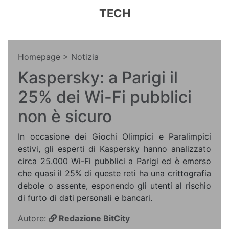
TECH
Homepage
> Notizia
Kaspersky: a Parigi il
25% dei Wi-Fi pubblici
non è sicuro
In occasione dei Giochi Olimpici e Paralimpici
estivi, gli esperti di Kaspersky hanno analizzato
circa 25.000 Wi-Fi pubblici a Parigi ed è emerso
che quasi il 25% di queste reti ha una crittografia
debole o assente, esponendo gli utenti al rischio
di furto di dati personali e bancari.
Autore:
Redazione BitCity