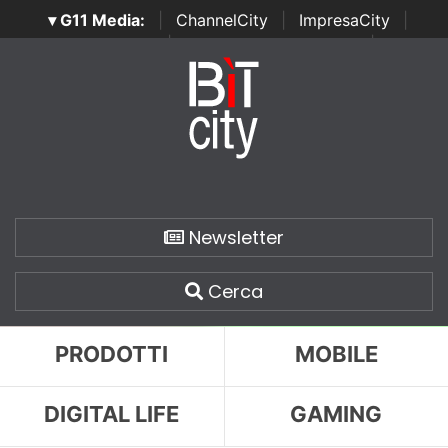
▾ G11 Media:
|
ChannelCity
|
ImpresaCity
|
SecurityOpenLab
|
Italian Channel Awards
|
Italian
Project Awards
|
Italian Security Awards
|
...
Newsletter
Cerca
PRODOTTI
MOBILE
DIGITAL LIFE
GAMING