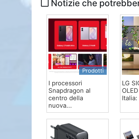
Notizie che potrebber
Prodotti
I processori
LG S
Snapdragon al
OLED 
centro della
Italia:
nuova...