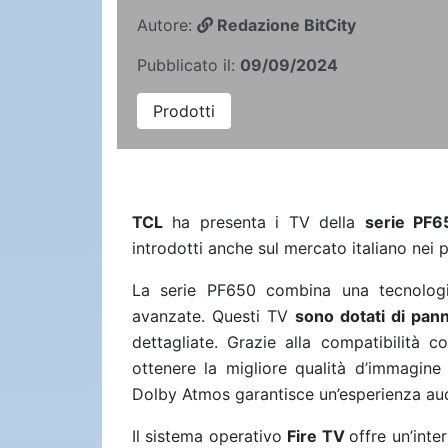
Autore:
Redazione BitCity
Pubblicato il:
09/09/2024
Prodotti
TCL
ha presenta i TV della
serie PF6
introdotti anche sul mercato italiano nei 
La serie PF650 combina una tecnologia
avanzate. Questi TV
sono dotati di pan
dettagliate. Grazie alla compatibilità 
ottenere la migliore qualità d’immagine
Dolby Atmos garantisce un’esperienza a
Il sistema operativo
Fire TV
offre un’inte