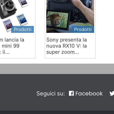
Prodotti
Prodotti
lm lancia la
Sony presenta la
x mini 99
nuova RX10 V: la
 il...
super zoom...
Facebook
Seguici su: