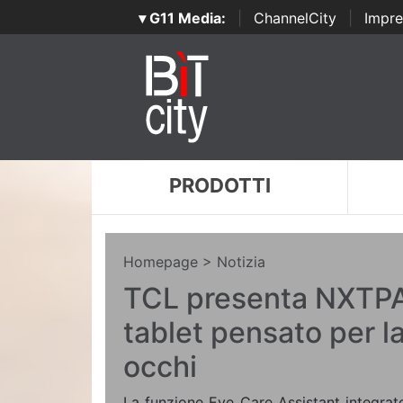
▾ G11 Media:
|
ChannelCity
|
Impre
PRODOTTI
Homepage
> Notizia
TCL presenta NXTPA
tablet pensato per la
occhi
La funzione Eye Care Assistant integrato 