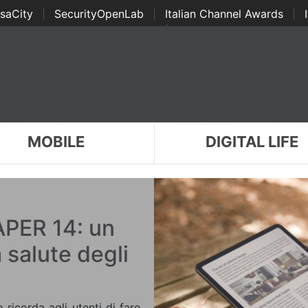
saCity
|
SecurityOpenLab
|
Italian Channel Awards
|
Awards
|
...
MOBILE
DIGITAL LIFE
PER 14: un
 salute degli
ricorda agli utenti di fare