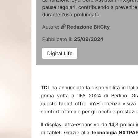
pause regolari, contribuendo a prevenire 
durante l'uso prolungato.
Autore:
Redazione BitCity
Pubblicato il:
25/09/2024
Digital Life
TCL
ha annunciato la disponibilità in Ital
prima volta a 'IFA 2024 di Berlino. Gr
questo tablet offre un'esperienza visiva
comfort ottimale per gli occhi e prestazio
Il display ultra-espansivo da 14,3 pollici
di tablet. Grazie alla
tecnologia NXTPA