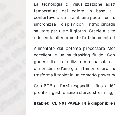
La tecnologia di visualizzazione ada
temperatura del colore in base all'
confortevole sia in ambienti poco illuminati
sincronizza il display con il ritmo circa
salutare per tutto il giorno. Grazie alla t
riducendo ulteriormente l'affaticamento d
Alimentato dal potente processore Me
eccellenti e un multitasking fluido. Co
godere di ore di utilizzo con una sola car
di ripristinare l’energia in tempi record. I
trasforma il tablet in un comodo power ban
Con 8GB di RAM (espandibili fino a 1
pronto a gestire senza sforzo streaming, g
Il tablet TCL NXTPAPER 14 è disponibile i