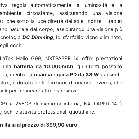
ttiva regola automaticamente la luminosità e la
ambiente circostante, assicurando una visione
 che sotto la luce diretta del sole. Inoltre, il tablet
diano naturale del corpo, assicurando una visione più
ecnologia
DC Dimming
, lo sfarfallio viene eliminato,
egli occhi.
diaTek Helio G99, NXTPAPER 14 offre prestazioni
n una
batteria da 10.000mAh
, gli utenti possono
ica, mentre la
ricarica rapida PD da 33 W
consente
noltre, è dotato della funzione di ricarica inversa, che
k per ricaricare altri dispositivi.
6GB) e 256GB di memoria interna, NXTPAPER 14 è
iochi e attività professionali quotidiane.
n Italia al prezzo di 399,90 euro.