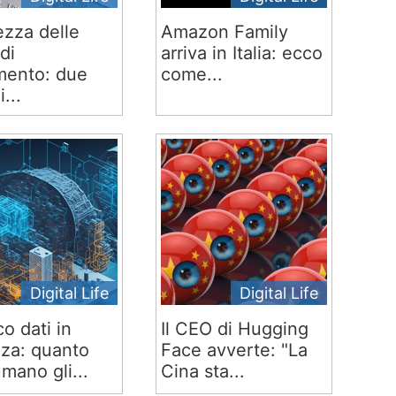
ezza delle
Amazon Family
di
arriva in Italia: ecco
ento: due
come...
i...
Digital Life
Digital Life
co dati in
Il CEO di Hugging
za: quanto
Face avverte: "La
mano gli...
Cina sta...