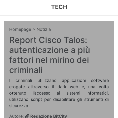
TECH
Homepage
> Notizia
Report Cisco Talos:
autenticazione a più
fattori nel mirino dei
criminali
I criminali utilizzano applicazioni software
erogate attraverso il dark web e, una volta
ottenuto l’accesso ai sistemi informatici,
utilizzano script per disabilitare gli strumenti di
sicurezza.
Autore:
Redazione BitCity