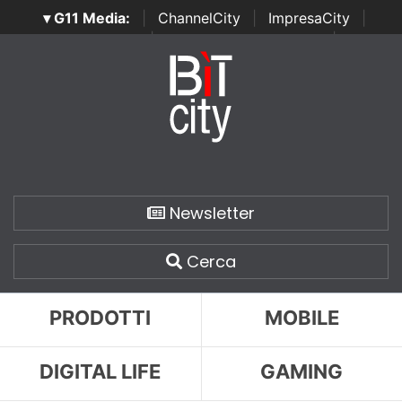
▾ G11 Media:
|
ChannelCity
|
ImpresaCity
|
SecurityOpenLab
|
Italian Channel Awards
|
Italian
Project Awards
|
Italian Security Awards
|
...
Newsletter
Cerca
PRODOTTI
MOBILE
DIGITAL LIFE
GAMING