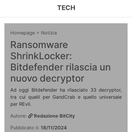
TECH
Homepage
> Notizia
Ransomware
ShrinkLocker:
Bitdefender rilascia un
nuovo decryptor
Ad oggi Bitdefender ha rilasciato 33 decryptor,
tra cui quelli per GandCrab e quello universale
per REvil.
Autore:
Redazione BitCity
Pubblicato il:
18/11/2024