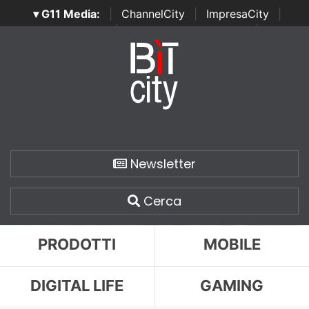
▾ G11 Media:
|
ChannelCity
|
ImpresaCity
|
SecurityOpenLab
|
Italian Channel Awards
|
Italian
Project Awards
|
Italian Security Awards
|
...
Newsletter
Cerca
PRODOTTI
MOBILE
DIGITAL LIFE
GAMING