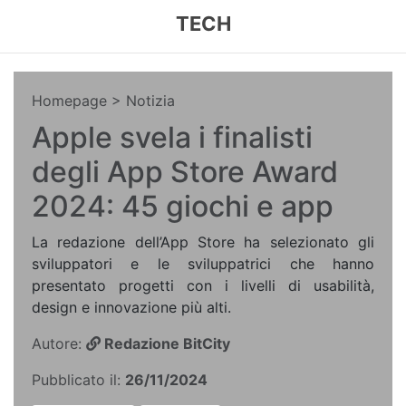
TECH
Homepage
> Notizia
Apple svela i finalisti
degli App Store Award
2024: 45 giochi e app
La redazione dell’App Store ha selezionato gli
sviluppatori e le sviluppatrici che hanno
presentato progetti con i livelli di usabilità,
design e innovazione più alti.
Autore:
Redazione BitCity
Pubblicato il:
26/11/2024