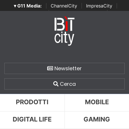
▾ G11 Media:
|
ChannelCity
|
ImpresaCity
|
SecurityOpenLab
|
Italian Channel Awards
|
Italian
Project Awards
|
Italian Security Awards
|
...
Newsletter
Cerca
PRODOTTI
MOBILE
DIGITAL LIFE
GAMING