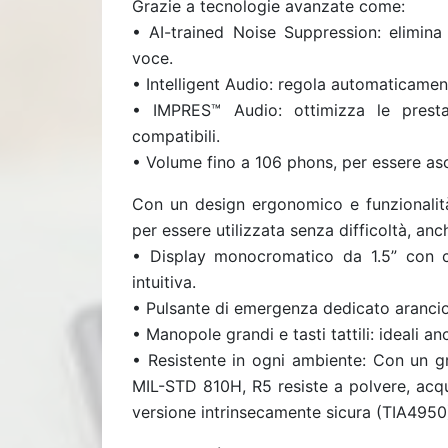
Grazie a tecnologie avanzate come:
• AI-trained Noise Suppression: elimina
voce.
• Intelligent Audio: regola automaticament
• IMPRES™ Audio: ottimizza le presta
compatibili.
• Volume fino a 106 phons, per essere asc
Con un design ergonomico e funzionalità
per essere utilizzata senza difficoltà, anch
• Display monocromatico da 1.5” con c
intuitiva.
• Pulsante di emergenza dedicato arancio
• Manopole grandi e tasti tattili: ideali an
• Resistente in ogni ambiente: Con un g
MIL-STD 810H, R5 resiste a polvere, acqu
versione intrinsecamente sicura (TIA4950)