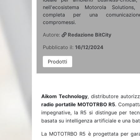
nell'ecosistema Motorola Solutions,
completa per una comunicazione
compromessi.
Autore:
Redazione BitCity
Pubblicato il:
16/12/2024
Prodotti
Aikom Technology
, distributore autori
radio portatile MOTOTRBO R5
. Compatta
impegnative, la R5 si distingue per te
basata su intelligenza artificiale e una b
La MOTOTRBO R5 è progettata per garanti