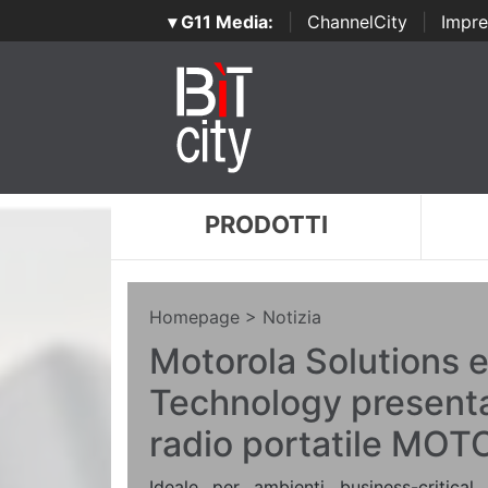
▾ G11 Media:
|
ChannelCity
|
Impre
PRODOTTI
Homepage
> Notizia
Motorola Solutions 
Technology presenta
radio portatile MO
Ideale per ambienti business-critical,