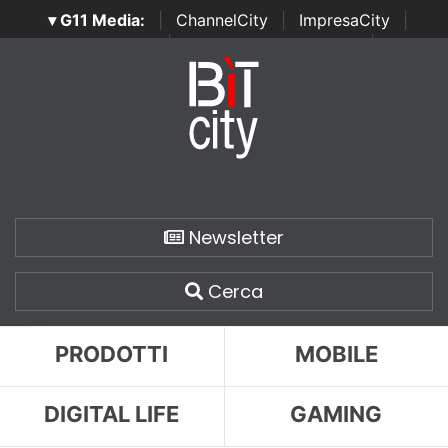
▾ G11 Media:
|
ChannelCity
|
ImpresaCity
|
SecurityOpenLab
|
Italian Channel Awards
|
Italian
Project Awards
|
Italian Security Awards
|
...
Newsletter
Cerca
PRODOTTI
MOBILE
DIGITAL LIFE
GAMING