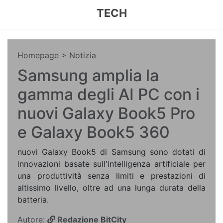
TECH
Homepage
> Notizia
Samsung amplia la
gamma degli AI PC con i
nuovi Galaxy Book5 Pro
e Galaxy Book5 360
nuovi Galaxy Book5 di Samsung sono dotati di
innovazioni basate sull'intelligenza artificiale per
una produttività senza limiti e prestazioni di
altissimo livello, oltre ad una lunga durata della
batteria.
Autore:
Redazione BitCity