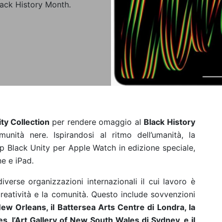
ack History Month.
ty Collection
per rendere omaggio al
Black History
unità nere. Ispirandosi al ritmo dell’umanità, la
op Black Unity per Apple Watch in edizione speciale,
e e iPad.
verse organizzazioni internazionali il cui lavoro è
creatività e la comunità. Questo include sovvenzioni
New Orleans, il Battersea Arts Centre di Londra, la
, l’Art Gallery of New South Wales di Sydney, e il