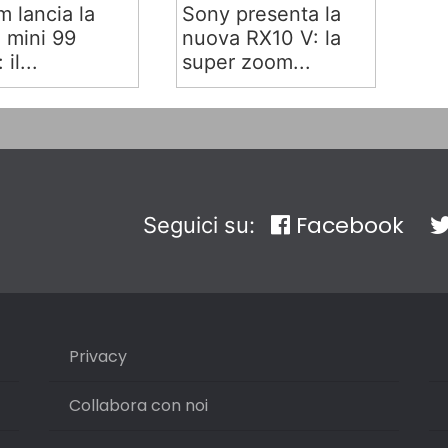
lm lancia la
Sony presenta la
x mini 99
nuova RX10 V: la
 il...
super zoom...
Facebook
Seguici su:
Privacy
Collabora con noi