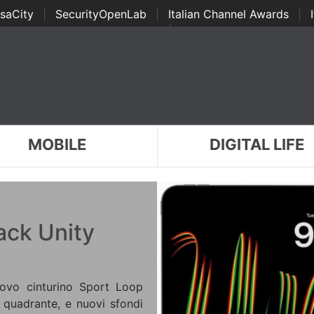
saCity
|
SecurityOpenLab
|
Italian Channel Awards
|
Awards
|
...
MOBILE
DIGITAL LIFE
ack Unity
nuovo cinturino Sport Loop
quadrante, e nuovi sfondi