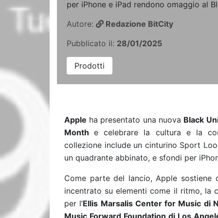
per iPhone e iPad rendono omaggio al Bl
Autore:
Redazione BitCity
Pubblicato il:
28/01/2025
Prodotti
Apple
ha presentato una nuova
Black Uni
Month
e celebrare la cultura e la com
collezione include un cinturino Sport Lo
un quadrante abbinato, e sfondi per iPhon
Come parte del lancio, Apple sostiene di
incentrato su elementi come il ritmo, la 
per l’
Ellis Marsalis Center for Music di 
Music Forward Foundation di Los Angeles