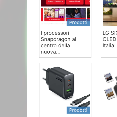
Prodotti
I processori
LG S
Snapdragon al
OLED 
centro della
Italia:
nuova...
Prodotti