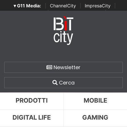
▾ G11 Media:
|
ChannelCity
|
ImpresaCity
|
SecurityOpenLab
|
Italian Channel Awards
|
Italian
Project Awards
|
Italian Security Awards
|
...
Newsletter
Cerca
PRODOTTI
MOBILE
DIGITAL LIFE
GAMING