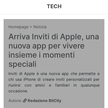
TECH
Homepage
> Notizia
Arriva Inviti di Apple, una
nuova app per vivere
insieme i momenti
speciali
Inviti di Apple è una nuova app che permette a
chi usa iPhone di creare inviti personalizzati per
riunirsi con amici e familiari in qualunque
occasione.
Autore:
Redazione BitCity