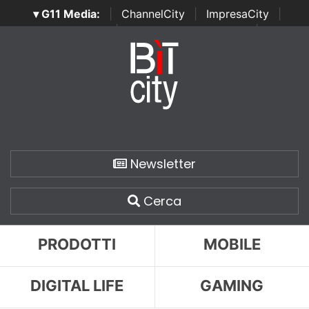
▾ G11 Media:
|
ChannelCity
|
ImpresaCity
|
SecurityOpenLab
|
Italian Channel Awards
|
Italian
Project Awards
|
Italian Security Awards
|
...
Newsletter
Cerca
PRODOTTI
MOBILE
DIGITAL LIFE
GAMING