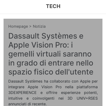
TECH
Homepage
> Notizia
Dassault Systèmes e
Apple Vision Pro: i
gemelli virtuali saranno
in grado di entrare nello
spazio fisico dell'utente
Dassault Systèmes ha collaborato con Apple per
integrare Apple Vision Pro nella piattaforma
3DEXPERIENCE e offrire esperienze potenti,
intuitive e coinvolgenti nei 3D UNIV+RSES
annunciati di recente.