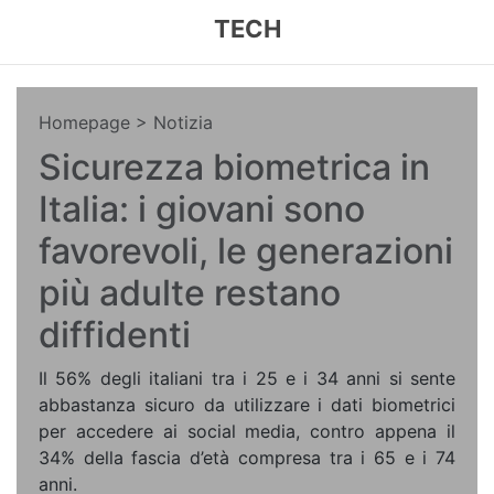
TECH
Homepage
> Notizia
Sicurezza biometrica in
Italia: i giovani sono
favorevoli, le generazioni
più adulte restano
diffidenti
Il 56% degli italiani tra i 25 e i 34 anni si sente
abbastanza sicuro da utilizzare i dati biometrici
per accedere ai social media, contro appena il
34% della fascia d’età compresa tra i 65 e i 74
anni.