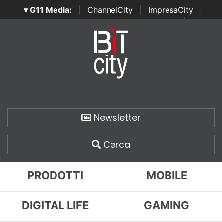
▾ G11 Media:
|
ChannelCity
|
ImpresaCity
|
SecurityOpenLab
|
Italian Channel Awards
|
Italian
Project Awards
|
Italian Security Awards
|
...
Newsletter
Cerca
PRODOTTI
MOBILE
DIGITAL LIFE
GAMING