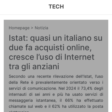
TECH
Homepage
> Notizia
Istat: quasi un italiano su
due fa acquisti online,
cresce l’uso di Internet
tra gli anziani
Secondo una recente rilevazione dell'Istat, l’uso
della Rete è prevalentemente orientato verso i
servizi di comunicazione. Nel 2024 il 73,4% degli
internauti di sei anni e più ha usato servizi di
messaggeria istantanea, il 66% ha effettuato
chiamate sul web e il 62% ha utilizzato la posta