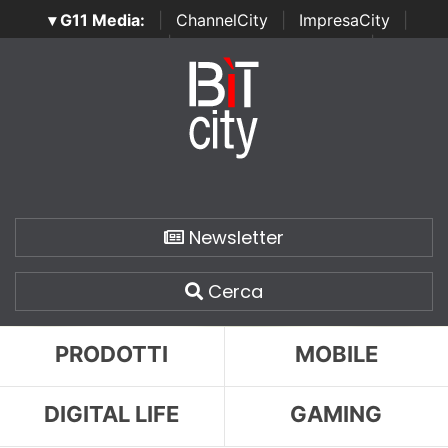
▾ G11 Media:
|
ChannelCity
|
ImpresaCity
|
SecurityOpenLab
|
Italian Channel Awards
|
Italian
Project Awards
|
Italian Security Awards
|
...
Newsletter
Cerca
PRODOTTI
MOBILE
DIGITAL LIFE
GAMING